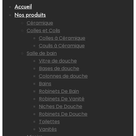
Accueil
Nos produits
Céramique
Colles et Colis
Colles à Céramique
Coulis à Céramique
Salle de bain
Vitre de douche
Bases de douche
Colonnes de douche
Bains
Robinets De Bain
Robinets De Vanité
Niches De Douche
Robinets De Douche
Toilettes
Vanités