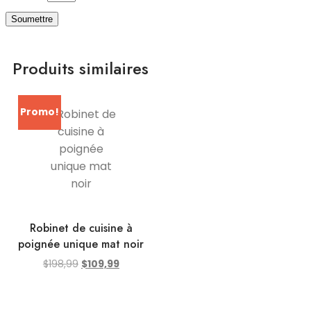
Produits similaires
Promo!
Robinet de cuisine à
poignée unique mat noir
Le
Le
$
198,99
$
109,99
prix
prix
initial
actuel
était :
est :