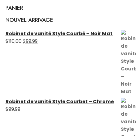
$198,99.
$109,99.
PANIER
NOUVEL ARRIVAGE
Robinet de vanité Style Courbé – Noir Mat
Le
Le
$
110,00
$
99,99
prix
prix
initial
actuel
était :
est :
$110,00.
$99,99.
Robinet de vanité Style Courbet – Chrome
$
99,99