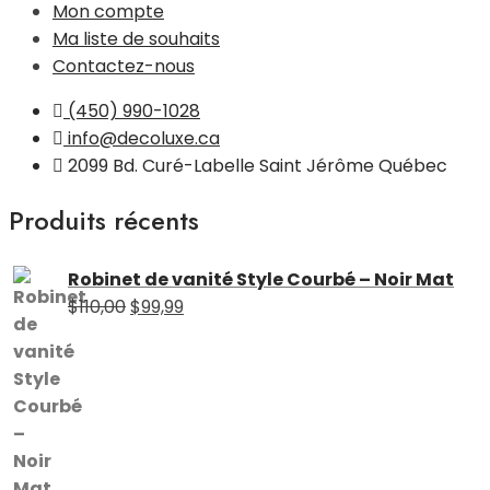
Mon compte
Ma liste de souhaits
Contactez-nous
(450) 990-1028
info@decoluxe.ca
2099 Bd. Curé-Labelle Saint Jérôme Québec
Produits récents
Robinet de vanité Style Courbé – Noir Mat
Le
Le
$
110,00
$
99,99
prix
prix
initial
actuel
était :
est :
$110,00.
$99,99.