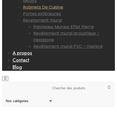
Miroirs
Robinets De Cuisine
Portes extérieures
Revetement mural
Panneaux Muraux Effet Pierre
Revêtement mural acoustique –
Hexagone
Revêtement mural PVC – marbré
A propos
Contact
Blog