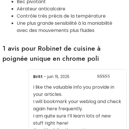
Bec pivotant
Aérateur anticalcaire
Contrôle très précis de la température
Une plus grande sensibilité à la maniabilité
avec des mouvements plus fluides
1 avis pour
Robinet de cuisine à
poignée unique en chrome poli
Britt
–
juin 19, 2026
Note
5
sur 5
I like the valuable info you provide in
your articles.
I will bookmark your weblog and check
again here frequently.
I am quite sure I’ll learn lots of new
stuff right here!