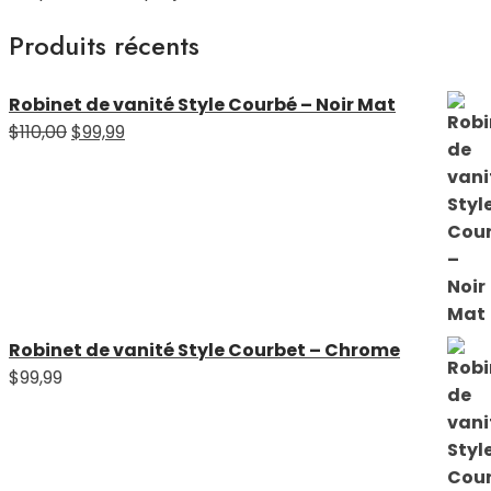
Produits récents
Robinet de vanité Style Courbé – Noir Mat
Le
Le
$
110,00
$
99,99
prix
prix
initial
actuel
était :
est :
$110,00.
$99,99.
Robinet de vanité Style Courbet – Chrome
$
99,99