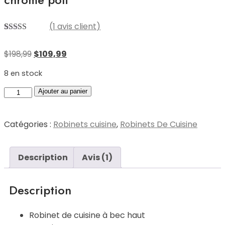
(
1
avis client)
Noté
1
5.00
sur
5 basé sur
Le
Le
$
198,99
$
109,99
notation
client
prix
prix
8 en stock
initial
actuel
était :
est :
quantité
Ajouter au panier
$198,99.
$109,99.
de
Robinet
Catégories :
Robinets cuisine
,
Robinets De Cuisine
de
cuisine
à
Description
Avis (1)
poignée
unique
Description
en
chrome
Robinet de cuisine à bec haut
poli